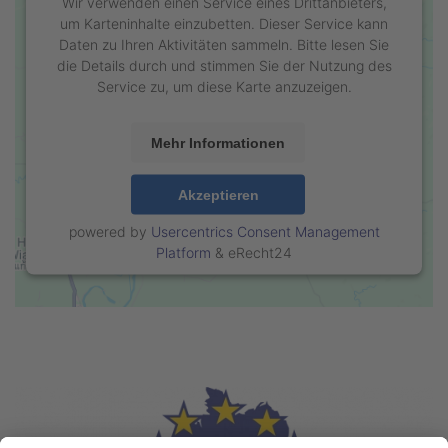
Wir verwenden einen Service eines Drittanbieters,
um Karteninhalte einzubetten. Dieser Service kann
Daten zu Ihren Aktivitäten sammeln. Bitte lesen Sie
die Details durch und stimmen Sie der Nutzung des
Service zu, um diese Karte anzuzeigen.
Mehr Informationen
Akzeptieren
powered by
Usercentrics Consent Management
Platform
&
eRecht24